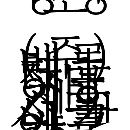
(주)
베루
체｜
대표
자:
이호
진 |
서울
시 강
남구