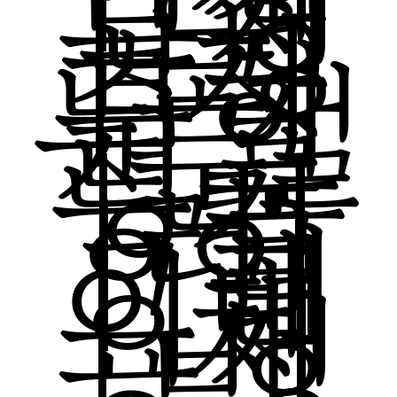
보취
급정
보
|
자
주하
는 질
문
정품
등록
|
컬
러
|
인
그레
이빙
|
채
용정
보