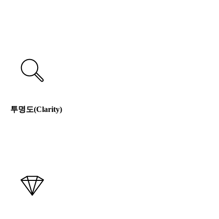
컬러는 화이트 다이아몬드의 고유한 천연 색조를 의미합
니다.
투명도(Clarity)
투명도는 다이아몬드의 순도와 희소성을 평가하는 척도입
니다.