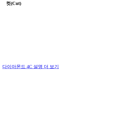
컷(Cut)
컷은 다이아몬드의 패싯이 빛과 상호작용하는 방식에 따
라 결정됩니다.
다이아몬드 4C 설명 더 보기