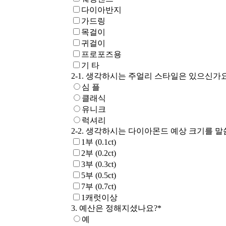
다이아반지
가드링
목걸이
귀걸이
프로포즈용
기 타
2-1. 생각하시는 주얼리 스타일은 있으신가
심 플
클래식
유니크
럭셔리
2-2. 생각하시는 다이아몬드 예상 크기를 
1부 (0.1ct)
2부 (0.2ct)
3부 (0.3ct)
5부 (0.5ct)
7부 (0.7ct)
1캐럿이상
3. 예산은 정해지셨나요?
*
예